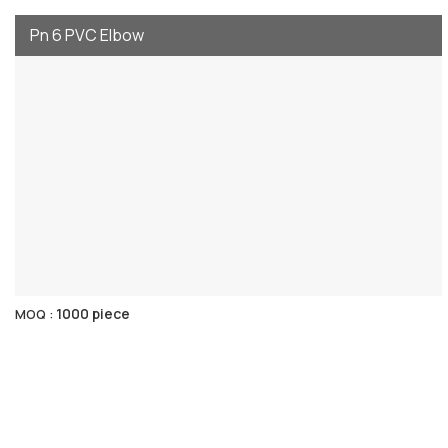
Pn 6 PVC Elbow
1000 piece
MOQ :